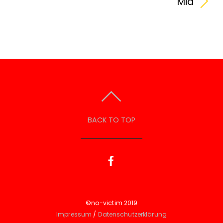
Mia
BACK TO TOP
©no-victim 2019
Impressum
/
Datenschutzerklärung